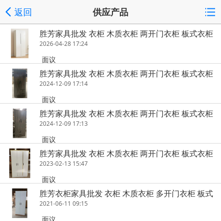
返回
供应产品
胜芳家具批发 衣柜 木质衣柜 两开门衣柜 板式衣柜
批发 两开门衣柜 现代简约衣柜 卧室家具 凤阳家具
2026-04-28 17:24
面议
胜芳家具批发 衣柜 木质衣柜 两开门衣柜 板式衣柜
批发 两开门衣柜 现代简约衣柜 卧室家具 凤阳家具
2024-12-09 17:14
面议
胜芳家具批发 衣柜 木质衣柜 两开门衣柜 板式衣柜
批发 两开门衣柜 现代简约衣柜 卧室家具 凤阳家具
2024-12-09 17:13
面议
胜芳家具批发 衣柜 木质衣柜 两开门衣柜 板式衣柜
批发 两开门衣柜 现代简约衣柜 卧室家具 凤阳家具
2023-02-13 15:47
面议
胜芳衣柜家具批发 衣柜 木质衣柜 多开门衣柜 板式
衣柜批发 卧室家具 实木衣柜 凤阳家具
2021-06-11 09:15
面议